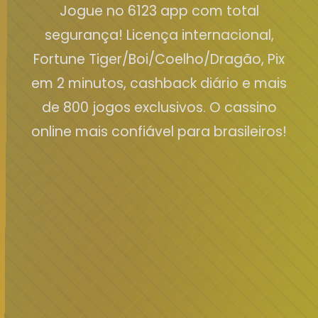
Jogue no 6123 app com total
segurança! Licença internacional,
Fortune Tiger/Boi/Coelho/Dragão, Pix
em 2 minutos, cashback diário e mais
de 800 jogos exclusivos. O cassino
online mais confiável para brasileiros!