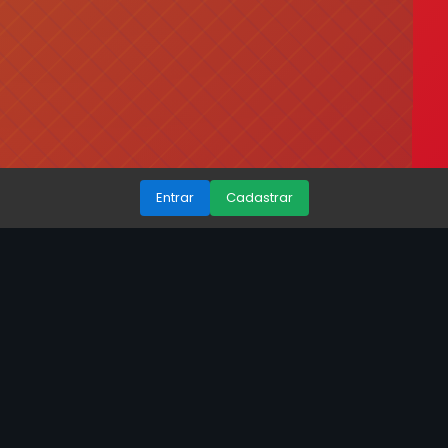
Entrar
Cadastrar
6123 app | Explorando o