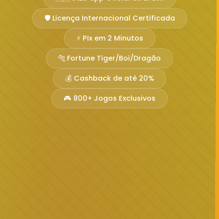
🛡️ Licença Internacional Certificada
⚡ Pix em 2 Minutos
🐅 Fortune Tiger/Boi/Dragão
💰 Cashback de até 20%
🎮 800+ Jogos Exclusivos