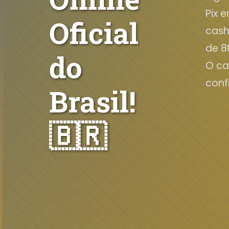
Pix 
Oficial
cash
de 8
do
O ca
confi
Brasil!
🇧🇷