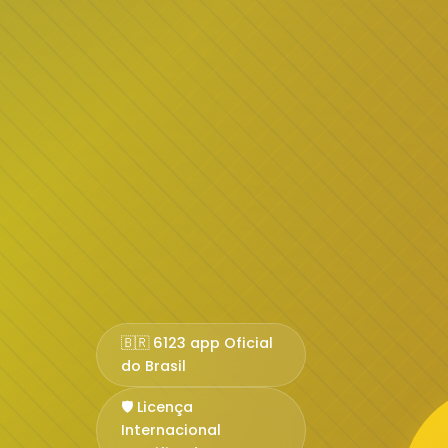
🇧🇷 6123 app Oficial
do Brasil
🛡️ Licença
Internacional