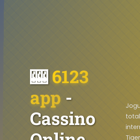
🎰
6123
app
-
Jogu
Cassino
tota
inte
Online
Tige