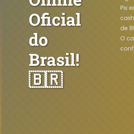
Pix 
Oficial
cash
de 8
do
O ca
confi
Brasil!
🇧🇷