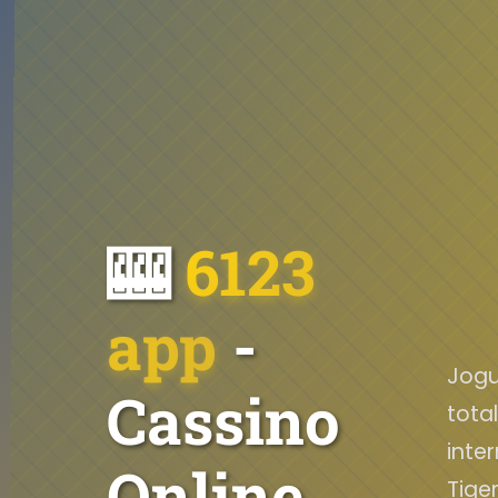
🎰
6123
app
-
Jogu
Cassino
tota
inte
Online
Tige