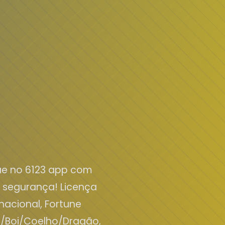
e no 6123 app com
l segurança! Licença
rnacional, Fortune
r/Boi/Coelho/Dragão,