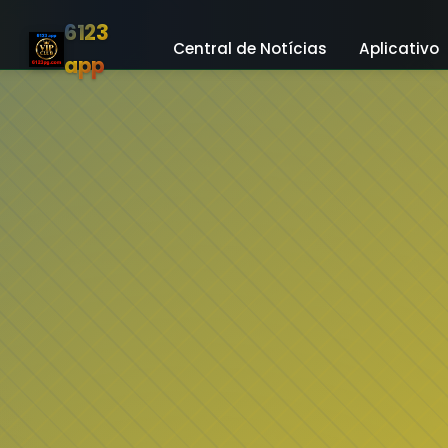
6123
Central de Notícias
Aplicativo
app