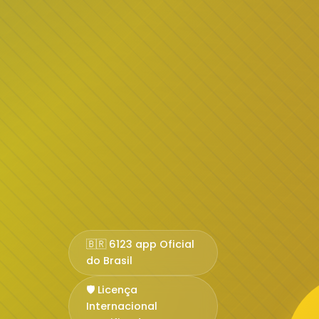
🇧🇷 6123 app Oficial
do Brasil
🛡️ Licença
Internacional