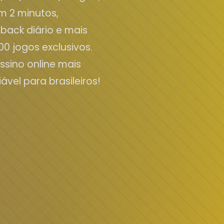
em 2 minutos,
back diário e mais
00 jogos exclusivos.
ssino online mais
ável para brasileiros!