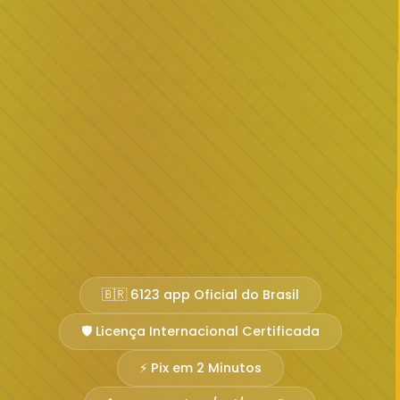
🇧🇷 6123 app Oficial do Brasil
🛡️ Licença Internacional Certificada
⚡ Pix em 2 Minutos