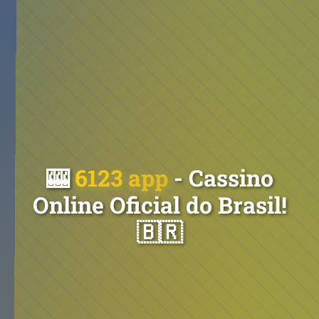
🎰
6123 app
- Cassino
Online Oficial do Brasil!
🇧🇷