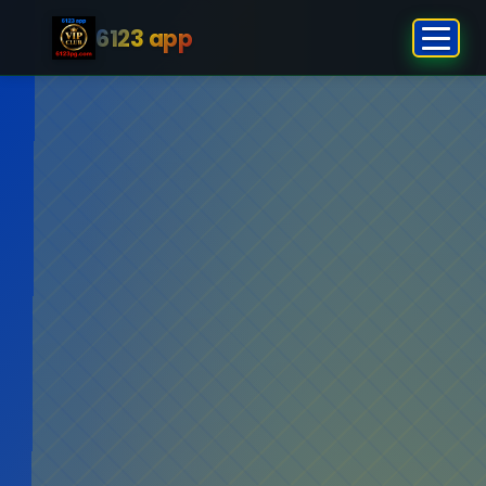
6123 app