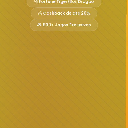
🐅 Fortune Tiger/Boi/Dragão
💰 Cashback de até 20%
🎮 800+ Jogos Exclusivos