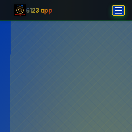
6123 app