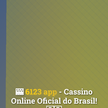
🎰
6123 app
- Cassino
Online Oficial do Brasil!