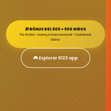
🎁 BÔNUS R$1.500 + 500 GIROS
Pix Grátis • Licença Internacional • Cashback
Diário
🎮 Explorar 6123 app