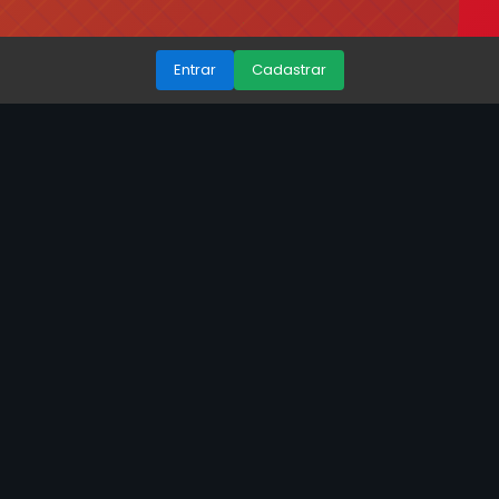
Entrar
Cadastrar
6123 app |
ImmortalEmpress: Uma
Jornada Épica no Universo
de Jogos Mobile