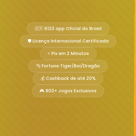
🇧🇷 6123 app Oficial do Brasil
🛡️ Licença Internacional Certificada
⚡ Pix em 2 Minutos
🐅 Fortune Tiger/Boi/Dragão
💰 Cashback de até 20%
🎮 800+ Jogos Exclusivos