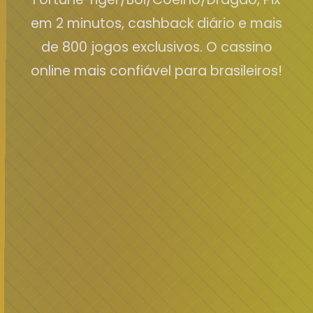
em 2 minutos, cashback diário e mais
de 800 jogos exclusivos. O cassino
online mais confiável para brasileiros!