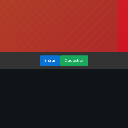
Entrar
Cadastrar