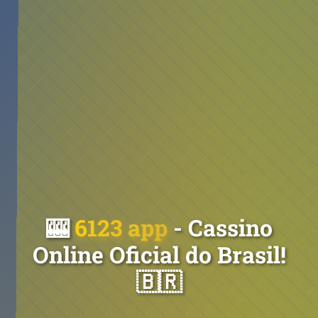
🎰
6123 app
- Cassino
Online Oficial do Brasil!
🇧🇷