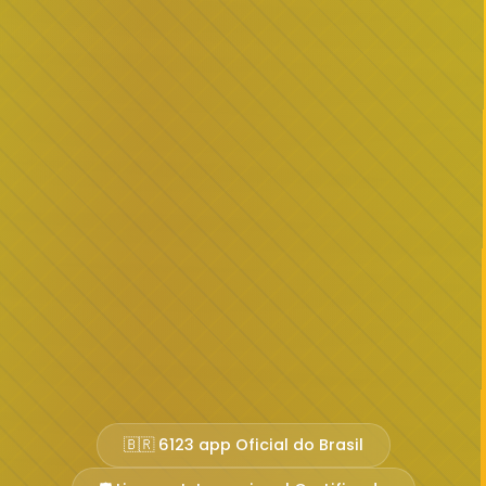
🇧🇷 6123 app Oficial do Brasil