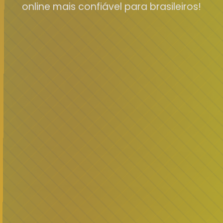
online mais confiável para brasileiros!