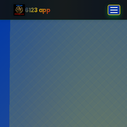
6123 app