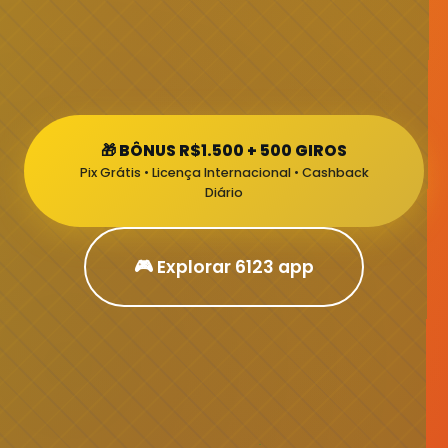
🎁 BÔNUS R$1.500 + 500 GIROS
Pix Grátis • Licença Internacional • Cashback
Diário
🎮 Explorar 6123 app