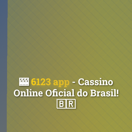
🎰
6123 app
- Cassino
Online Oficial do Brasil!
🇧🇷